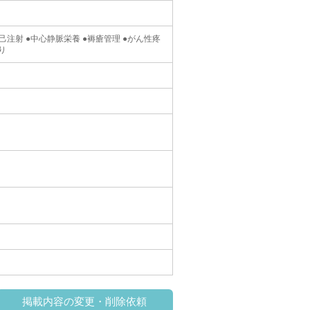
自己注射 ●中心静脈栄養 ●褥瘡管理 ●がん性疼
り
掲載内容の変更・削除依頼