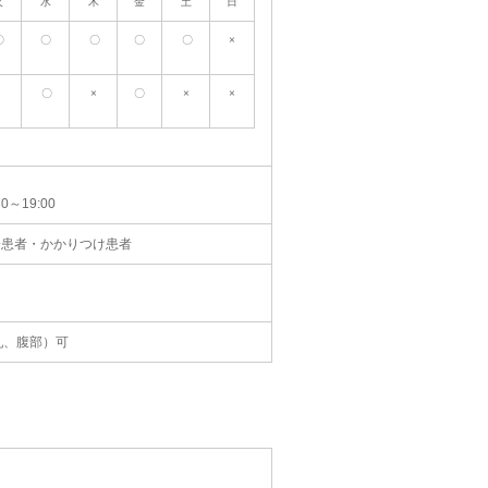
火
水
木
金
土
日
〇
〇
〇
〇
〇
×
×
〇
×
〇
×
×
0～19:00
介患者・かかりつけ患者
乳、腹部）可