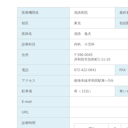
医療機関名
池添医院
最終
校区
東光
包括
医師名
池添 逸夫
診療科目
内科、小児科
住所
〒596-0045
岸和田市別所町1-11-10
電話
072-422-0841
FAX
アクセス
南海本線岸和田駅東へ5分
駐車場
有（ 12台）
車い
E-mail
URL
診療時間