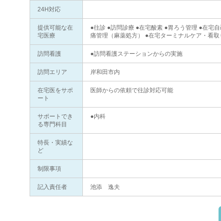
24H対応
提供可能な在
●往診 ●訪問診療 ●在宅酸素 ●胃ろう管理 ●在宅
宅医療
痛管理（麻薬処方） ●在宅ターミナルケア・看取
訪問看護
●訪問看護ステーションからの実施
訪問エリア
岸和田市内
在宅医をサポ
医師からの依頼で往診対応可能
ート
サポートでき
●内科
る専門科目
特長・実績な
ど
制限事項
記入責任者
池添 逸夫