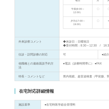
曜日
月
午前(9:00～
〇
12:00）
夕方(17:00～
〇
19:00）
外来診察コメント
◆休診日：日曜祝日
◆受付時間：8:30～12:30 / 16:3
往診・訪問診療の対応
可
●紹
他職種との連絡面談予約方
●電話（診療時間帯に） ●FAX
法
特長・コメントなど
胃内視鏡、超音波検査（甲状腺、
在宅対応詳細情報
施設基準
●在宅時医学総合管理料