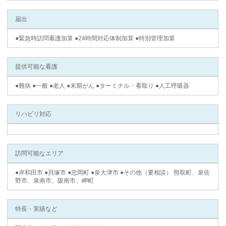
届出
●緊急時訪問看護加算 ●24時間対応体制加算 ●特別管理加算
提供可能な看護
●難病 ●一般 ●老人 ●末期がん ●ターミナル・看取り ●人工呼吸器
リハビリ対応
訪問可能なエリア
●岸和田市 ●貝塚市 ●忠岡町 ●泉大津市 ●その他（要相談） 熊取町、泉佐
野市、泉南市、阪南市、岬町
特長・実績など