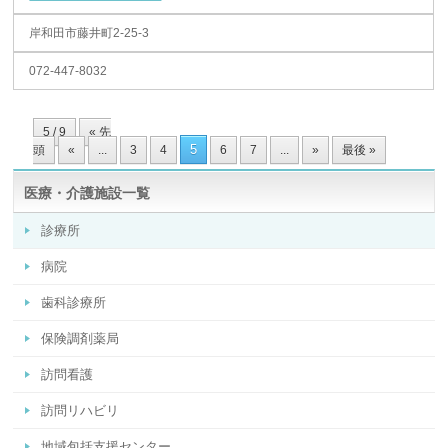
岸和田市藤井町2-25-3
072-447-8032
5 / 9
« 先
5
頭
«
...
3
4
6
7
...
»
最後 »
医療・介護施設一覧
診療所
病院
歯科診療所
保険調剤薬局
訪問看護
訪問リハビリ
地域包括支援センター