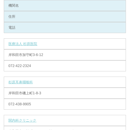
機関名
住所
電話
医療法人 杉原医院
岸和田市加守町3-6-12
072-422-2324
杉原耳鼻咽喉科
岸和田市磯上町1-8-3
072-438-9905
関内科クリニック